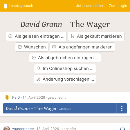
Lesetagebuch
Jetzt anmelden
Zum Login
David Grann
–
The Wager
Als gelesen eintragen …
Als gekauft markieren
Wünschen
Als angefangen markieren
Als abgebrochen eintragen …
Im Onlineshop suchen …
Änderung vorschlagen …
KaiD
·
14. April 2026 ·
gewünscht
David Grann
–
The Wager
449 Seiten
wundertaeter
·
13. April 2026 ·
angehört