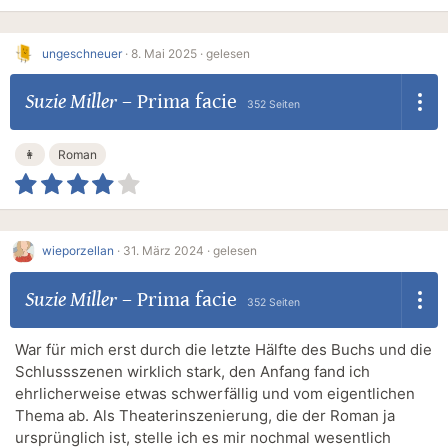
ungeschneuer
·
8. Mai 2025 ·
gelesen
Suzie Miller
–
Prima facie
352 Seiten
👩
Roman
wieporzellan
·
31. März 2024 ·
gelesen
Suzie Miller
–
Prima facie
352 Seiten
War für mich erst durch die letzte Hälfte des Buchs und die
Schlussszenen wirklich stark, den Anfang fand ich
ehrlicherweise etwas schwerfällig und vom eigentlichen
Thema ab. Als Theaterinszenierung, die der Roman ja
ursprünglich ist, stelle ich es mir nochmal wesentlich