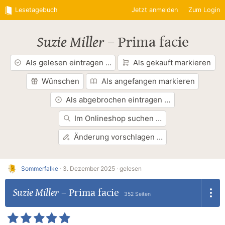
Lesetagebuch
Jetzt anmelden
Zum Login
Suzie Miller
–
Prima facie
Als gelesen eintragen …
Als gekauft markieren
Wünschen
Als angefangen markieren
Als abgebrochen eintragen …
Im Onlineshop suchen …
Änderung vorschlagen …
Sommerfalke
·
3. Dezember 2025 ·
gelesen
Suzie Miller
–
Prima facie
352 Seiten