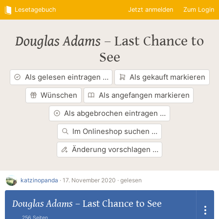
Lesetagebuch
Jetzt anmelden
Zum Login
Douglas Adams
–
Last Chance to
See
Als gelesen eintragen …
Als gekauft markieren
Wünschen
Als angefangen markieren
Als abgebrochen eintragen …
Im Onlineshop suchen …
Änderung vorschlagen …
katzinopanda
·
17. November 2020 ·
gelesen
Douglas Adams
–
Last Chance to See
256 Seiten