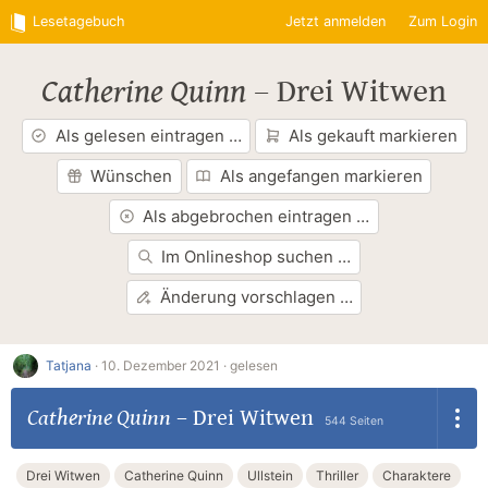
Lesetagebuch
Jetzt anmelden
Zum Login
Catherine Quinn
–
Drei Witwen
Als gelesen eintragen …
Als gekauft markieren
Wünschen
Als angefangen markieren
Als abgebrochen eintragen …
Im Onlineshop suchen …
Änderung vorschlagen …
Tatjana
·
10. Dezember 2021 ·
gelesen
Catherine Quinn
–
Drei Witwen
544 Seiten
Drei Witwen
Catherine Quinn
Ullstein
Thriller
Charaktere