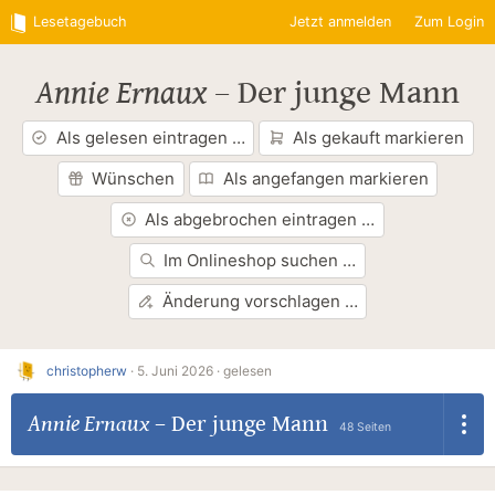
Lesetagebuch
Jetzt anmelden
Zum Login
Annie Ernaux
–
Der junge Mann
Als gelesen eintragen …
Als gekauft markieren
Wünschen
Als angefangen markieren
Als abgebrochen eintragen …
Im Onlineshop suchen …
Änderung vorschlagen …
christopherw
·
5. Juni 2026 ·
gelesen
Annie Ernaux
–
Der junge Mann
48 Seiten