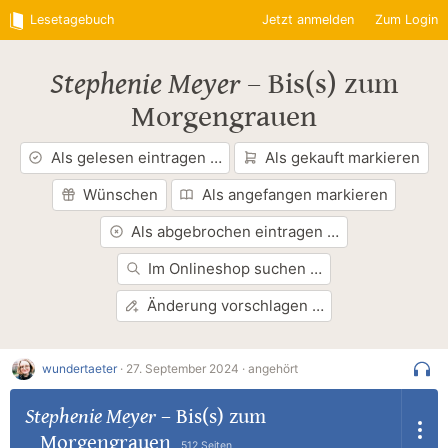
Lesetagebuch
Jetzt anmelden
Zum Login
Stephenie Meyer
–
Bis(s) zum
Morgengrauen
Als gelesen eintragen …
Als gekauft markieren
Wünschen
Als angefangen markieren
Als abgebrochen eintragen …
Im Onlineshop suchen …
Änderung vorschlagen …
wundertaeter
·
27. September 2024 ·
angehört
Stephenie Meyer
–
Bis(s) zum
Morgengrauen
512 Seiten