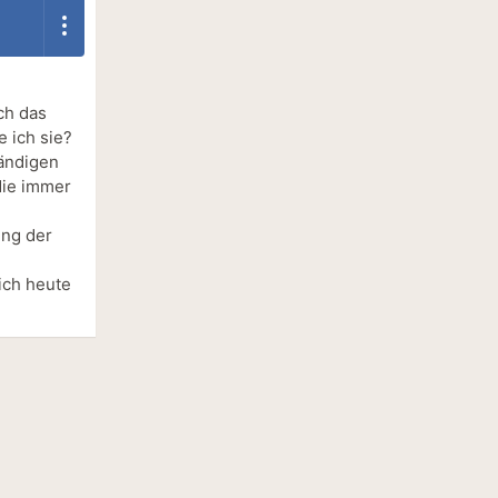
ch das
 ich sie?
tändigen
die immer
ung der
e
 ich heute