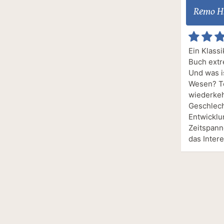
Remo H
Ein Klassi
Buch extr
Und was i
Wesen? Te
wiederkeh
Geschlech
Entwicklu
Zeitspann
das Inter