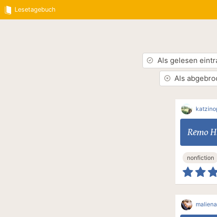
Lesetagebuch
Als gelesen eint
Als abgebro
katzin
Remo H
nonfiction
maliena