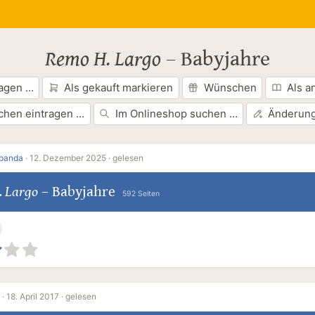
Remo H. Largo
–
Babyjahre
ragen …
Als gekauft markieren
Wünschen
Als a
chen eintragen …
Im Onlineshop suchen …
Änderung
opanda
·
12. Dezember 2025 ·
gelesen
. Largo
–
Babyjahre
592 Seiten
·
18. April 2017 ·
gelesen