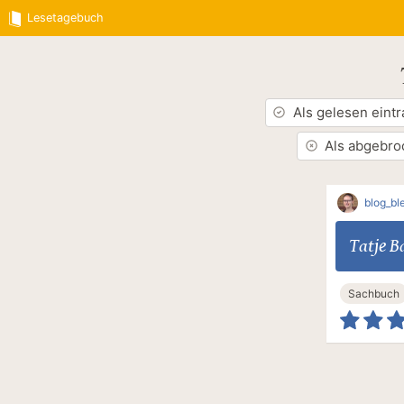
Lesetagebuch
Als gelesen eint
Als abgebro
blog_ble
Tatje B
Sachbuch