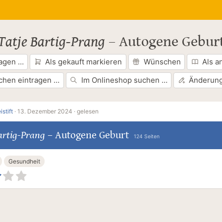
Tatje Bartig-Prang
–
Autogene Gebur
ragen …
Als gekauft markieren
Wünschen
Als a
chen eintragen …
Im Onlineshop suchen …
Änderung
istift
·
13. Dezember 2024 ·
gelesen
artig-Prang
–
Autogene Geburt
124 Seiten
Gesundheit