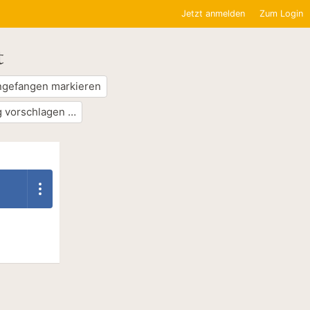
Jetzt anmelden
Zum Login
t
ngefangen markieren
 vorschlagen …