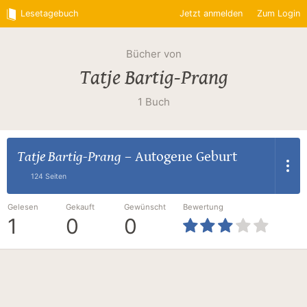
Lesetagebuch
Jetzt anmelden
Zum Login
Bücher von
Tatje Bartig-Prang
1 Buch
Tatje Bartig-Prang
–
Autogene Geburt
124 Seiten
Gelesen
Gekauft
Gewünscht
Bewertung
1
0
0