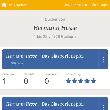
Lesetagebuch
Jetzt anmelden
Zum Login
Bücher von
Hermann Hesse
1 bis 25 von 26 Büchern
Hermann Hesse
–
Das Glasperlenspiel
920 Seiten
Gelesen
Gekauft
Gewünscht
Bewertung
1
0
0
Hermann Hesse
–
Das Glasperlenspiel