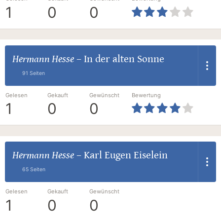
1
0
0
Hermann Hesse
–
In der alten Sonne
91 Seiten
Gelesen
Gekauft
Gewünscht
Bewertung
1
0
0
Hermann Hesse
–
Karl Eugen Eiselein
65 Seiten
Gelesen
Gekauft
Gewünscht
1
0
0