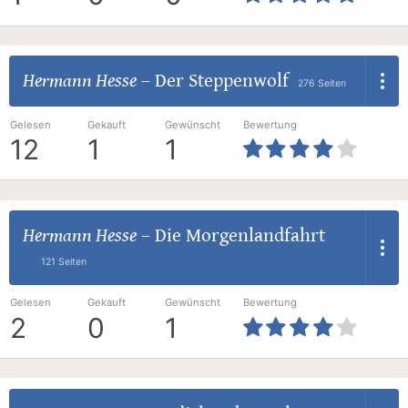
Hermann Hesse
–
Der Steppenwolf
276 Seiten
Gelesen
Gekauft
Gewünscht
Bewertung
12
1
1
Hermann Hesse
–
Die Morgenlandfahrt
121 Seiten
Gelesen
Gekauft
Gewünscht
Bewertung
2
0
1