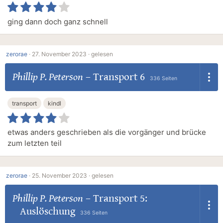
ging dann doch ganz schnell
zerorae
·
27. November 2023 ·
gelesen
Phillip P. Peterson
–
Transport 6
336 Seiten
transport
kindl
etwas anders geschrieben als die vorgänger und brücke
zum letzten teil
zerorae
·
25. November 2023 ·
gelesen
Phillip P. Peterson
–
Transport 5:
Auslöschung
336 Seiten