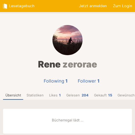
Lesetagebuch
Jetzt anmelden
Zum Login
Rene
zerorae
Following
1
Follower
1
Übersicht
Statistiken
Likes
1
Gelesen
204
Gekauft
15
Gewünsch
Bücherregal lädt …