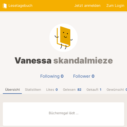
Lesetagebuch
Jetzt anmelden
Zum Login
Vanessa
skandalmieze
Following
0
Follower
0
Übersicht
Statistiken
Likes
0
Gelesen
82
Gekauft
1
Gewünscht
Bücherregal lädt …