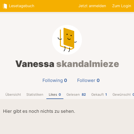
Lesetagebuch
Jetzt anmelden
Zum Login
Vanessa
skandalmieze
Following
0
Follower
0
Übersicht
Statistiken
Likes
0
Gelesen
82
Gekauft
1
Gewünscht
Hier gibt es noch nichts zu sehen.