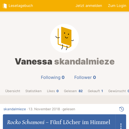
Lesetagebuch
Jetzt anmelden
Zum Login
Vanessa
skandalmieze
Following
0
Follower
0
Übersicht
Statistiken
Likes
0
Gelesen
82
Gekauft
1
Gewünscht
skandalmieze
·
13. November 2018 ·
gelesen
Rocko Schamoni
–
Fünf Löcher im Himmel