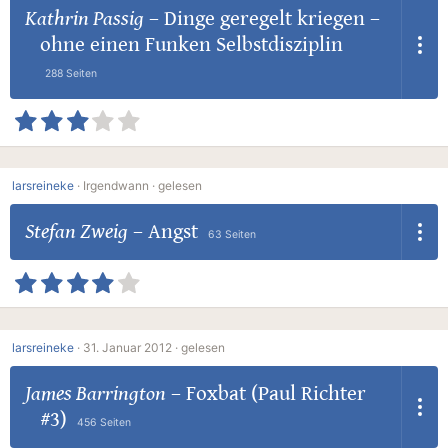
Kathrin Passig
–
Dinge geregelt kriegen –
ohne einen Funken Selbstdisziplin
288 Seiten
larsreineke
·
Irgendwann ·
gelesen
Stefan Zweig
–
Angst
63 Seiten
larsreineke
·
31. Januar 2012 ·
gelesen
James Barrington
–
Foxbat (Paul Richter
#3)
456 Seiten