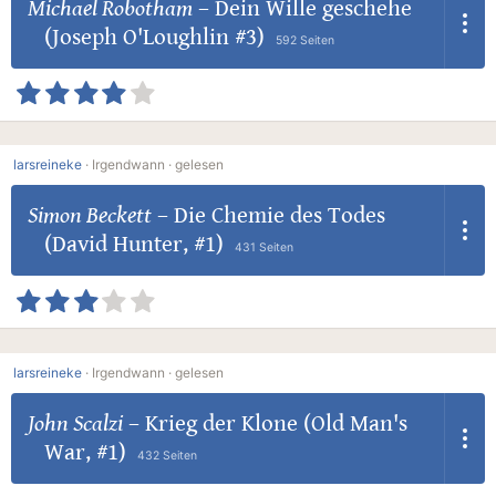
Michael Robotham
–
Dein Wille geschehe
(Joseph O'Loughlin #3)
592 Seiten
larsreineke
·
Irgendwann ·
gelesen
Simon Beckett
–
Die Chemie des Todes
(David Hunter, #1)
431 Seiten
larsreineke
·
Irgendwann ·
gelesen
John Scalzi
–
Krieg der Klone (Old Man's
War, #1)
432 Seiten