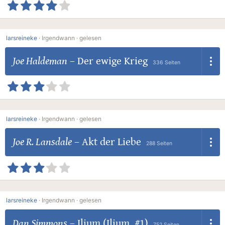
larsreineke
·
Irgendwann ·
gelesen
Joe Haldeman
–
Der ewige Krieg
336 Seiten
larsreineke
·
Irgendwann ·
gelesen
Joe R. Lansdale
–
Akt der Liebe
288 Seiten
larsreineke
·
Irgendwann ·
gelesen
Dan Simmons
–
Ilium (Ilium, #1)
752 Seiten