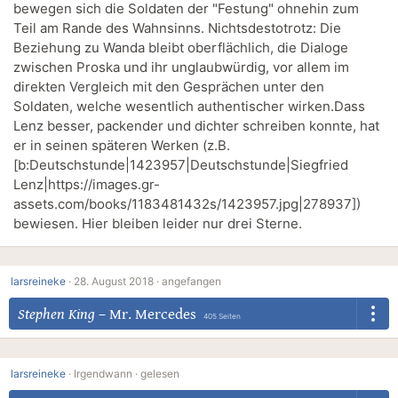
bewegen sich die Soldaten der "Festung" ohnehin zum
Teil am Rande des Wahnsinns. Nichtsdestotrotz: Die
Beziehung zu Wanda bleibt oberflächlich, die Dialoge
zwischen Proska und ihr unglaubwürdig, vor allem im
direkten Vergleich mit den Gesprächen unter den
Soldaten, welche wesentlich authentischer wirken.Dass
Lenz besser, packender und dichter schreiben konnte, hat
er in seinen späteren Werken (z.B.
[b:Deutschstunde|1423957|Deutschstunde|Siegfried
Lenz|https://images.gr-
assets.com/books/1183481432s/1423957.jpg|278937])
bewiesen. Hier bleiben leider nur drei Sterne.
larsreineke
·
28. August 2018 ·
angefangen
Stephen King
–
Mr. Mercedes
405 Seiten
larsreineke
·
Irgendwann ·
gelesen