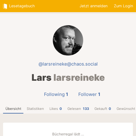
Lesetagebuch
Jetzt anmelden
Zum Login
@larsreineke@chaos.social
Lars
larsreineke
Following
1
Follower
1
Übersicht
Statistiken
Likes
0
Gelesen
133
Gekauft
0
Gewünscht
Bücherregal lädt …