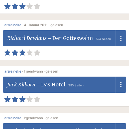
larsreineke
·
4. Januar 2011 ·
gelesen
Richard Dawkins
–
Der Gotteswahn
574 Seiten
larsreineke
·
Irgendwann ·
gelesen
Jack Kilborn
–
Das Hotel
385 Seiten
larsreineke
·
Irgendwann ·
gelesen