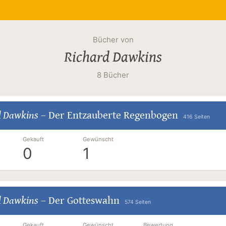
Bücher von
Richard Dawkins
8 Bücher
d Dawkins
–
Der Entzauberte Regenbogen
416 Seiten
Gekauft
Gewünscht
0
1
d Dawkins
–
Der Gotteswahn
574 Seiten
Gekauft
Gewünscht
Bewertung