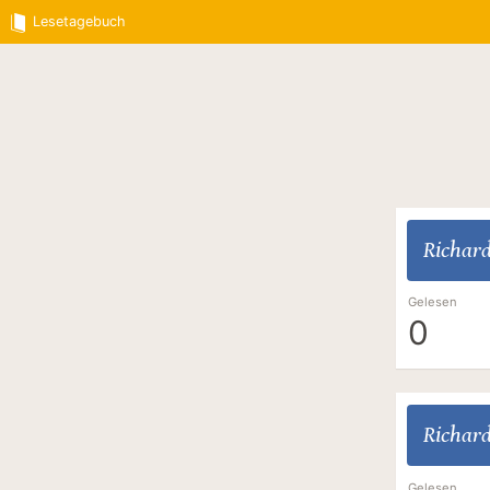
Lesetagebuch
Richar
Gelesen
0
Richar
Gelesen