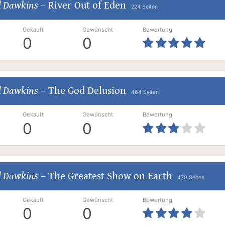
d Dawkins
–
River Out of Eden
224 Seiten
Gekauft
Gewünscht
Bewertung
0
0
d Dawkins
–
The God Delusion
464 Seiten
Gekauft
Gewünscht
Bewertung
0
0
d Dawkins
–
The Greatest Show on Earth
470 Seiten
Gekauft
Gewünscht
Bewertung
0
0