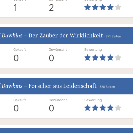
1
2
d Dawkins
–
Der Zauber der Wirklichkeit
271 Seiten
Gekauft
Gewünscht
Bewertung
0
0
d Dawkins
–
Forscher aus Leidenschaft
528 Seiten
Gekauft
Gewünscht
Bewertung
0
0