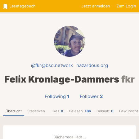
Lesetagebuch
Jetzt anmelden
Zum Login
@fkr@bsd.network
hazardous.org
Felix Kronlage-Dammers
fkr
Following
1
Follower
2
Übersicht
Statistiken
Likes
0
Gelesen
186
Gekauft
0
Gewünscht
Bücherregal lädt …