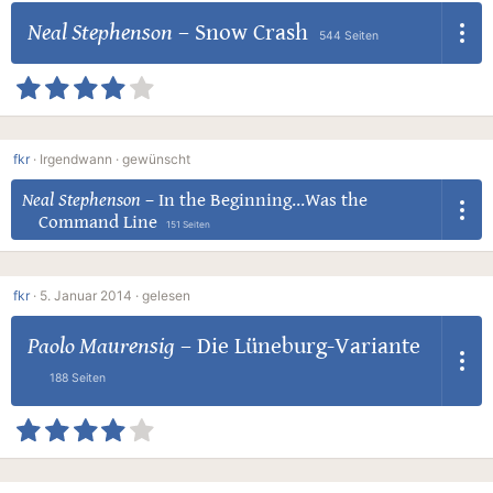
Neal Stephenson
–
Snow Crash
544 Seiten
fkr
·
Irgendwann ·
gewünscht
Neal Stephenson
–
In the Beginning...Was the
Command Line
151 Seiten
fkr
·
5. Januar 2014 ·
gelesen
Paolo Maurensig
–
Die Lüneburg-Variante
188 Seiten