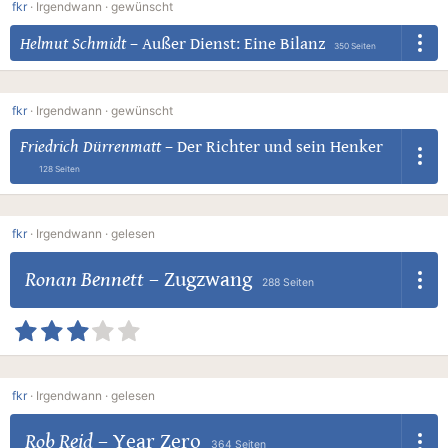
fkr
·
Irgendwann ·
gewünscht
Helmut Schmidt
–
Außer Dienst: Eine Bilanz
350 Seiten
fkr
·
Irgendwann ·
gewünscht
Friedrich Dürrenmatt
–
Der Richter und sein Henker
128 Seiten
fkr
·
Irgendwann ·
gelesen
Ronan Bennett
–
Zugzwang
288 Seiten
fkr
·
Irgendwann ·
gelesen
Rob Reid
–
Year Zero
364 Seiten