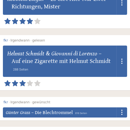
Richtungen, Mister
fkr
·
Irgendwann ·
gelesen
Helmut Schmidt
&
Giovanni di Lorenzo
–
Auf eine Zigarette mit Helmut Schmidt
288 Seiten
fkr
·
Irgendwann ·
gewünscht
Günter Grass
–
Die Blechtrommel
816 Seiten