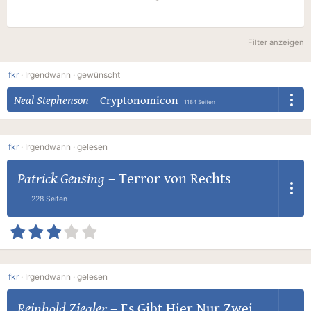
Filter anzeigen
fkr
·
Irgendwann ·
gewünscht
Neal Stephenson
–
Cryptonomicon
1184 Seiten
fkr
·
Irgendwann ·
gelesen
Patrick Gensing
–
Terror von Rechts
228 Seiten
fkr
·
Irgendwann ·
gelesen
Reinhold Ziegler
–
Es Gibt Hier Nur Zwei