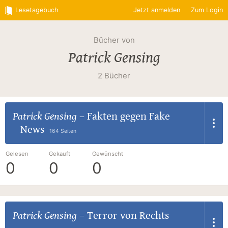
Lesetagebuch
Jetzt anmelden
Zum Login
Bücher von
Patrick Gensing
2 Bücher
Patrick Gensing
–
Fakten gegen Fake
News
164 Seiten
Gelesen
Gekauft
Gewünscht
0
0
0
Patrick Gensing
–
Terror von Rechts