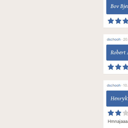
Bov Bje
dschooh
·
20.
Robert 
dschooh
·
10.
Henryk
Hmnajaaa