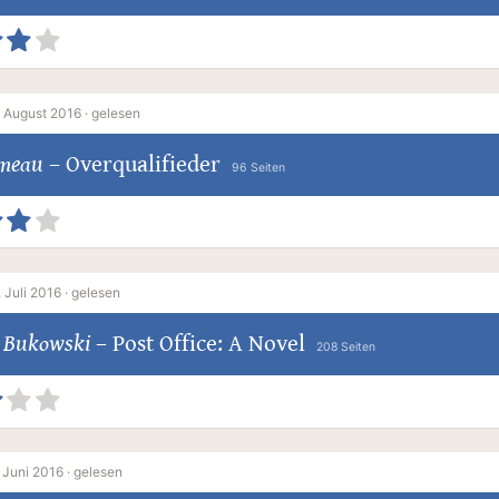
 August 2016 ·
gelesen
omeau
–
Overqualifieder
96 Seiten
 Juli 2016 ·
gelesen
s Bukowski
–
Post Office: A Novel
208 Seiten
 Juni 2016 ·
gelesen