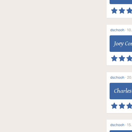
dschooh
·
10.
Joey C
dschooh
·
20.
Charle
dschooh
·
15.