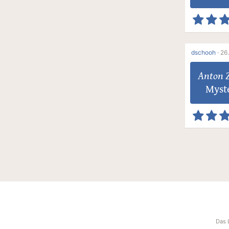
dschooh
·
26
Anton Z
Myst
Das 