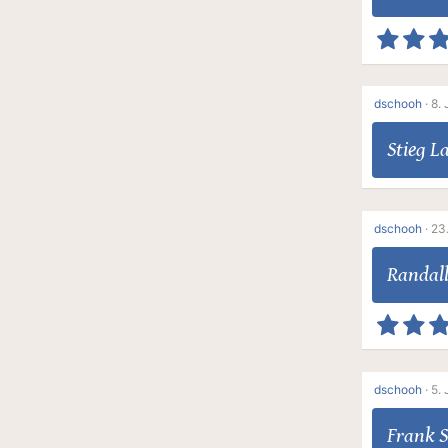
dschooh
·
8. 
Stieg L
dschooh
·
23.
Randal
dschooh
·
5. 
Frank 