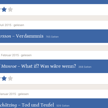
Juli 2015 ·
gelesen
arsson
–
Verdammnis
765 Seiten
 Februar 2015 ·
gelesen
l Munroe
–
What if? Was wäre wenn?
368 Seiten
Januar 2015 ·
gelesen
Schätzing
–
Tod und Teufel
509 Seiten