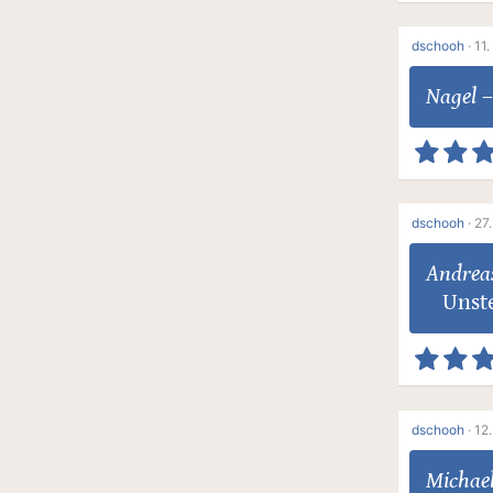
dschooh
·
11.
Nagel
–
dschooh
·
27.
Andrea
Unste
dschooh
·
12.
Michae