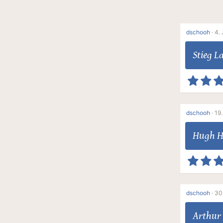
dschooh
·
4. 
Stieg L
dschooh
·
19.
Hugh 
dschooh
·
30
Arthur 