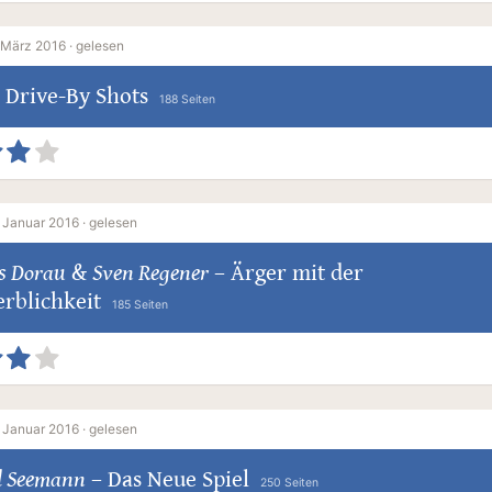
 März 2016 ·
gelesen
Drive-By Shots
188 Seiten
 Januar 2016 ·
gelesen
s Dorau
&
Sven Regener
–
Ärger mit der
rblichkeit
185 Seiten
 Januar 2016 ·
gelesen
l Seemann
–
Das Neue Spiel
250 Seiten