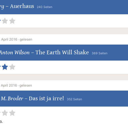
rg
–
Auerhaus
240 Seiten
 April 2016 ·
gelesen
Anton Wilson
–
The Earth Will Shake
369 Seiten
 April 2016 ·
gelesen
 M. Broder
–
Das ist ja irre!
352 Seiten
a.