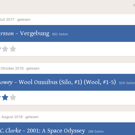
Juli 2017 ·
gelesen
arsson
–
Vergebung
850 Seiten
 Oktober 2016 ·
gelesen
Howey
–
Wool Omnibus (Silo, #1) (Wool, #1-5)
509 Seite
. August 2016 ·
gelesen
C. Clarke
–
2001: A Space Odyssey
288 Seiten