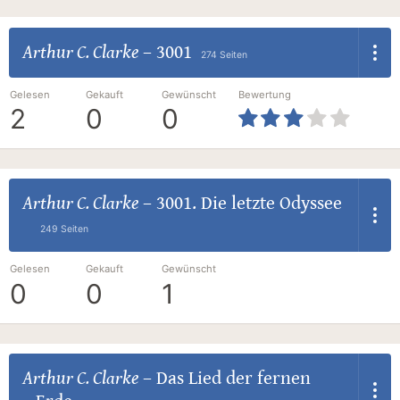
Arthur C. Clarke
–
3001
274 Seiten
Gelesen
Gekauft
Gewünscht
Bewertung
2
0
0
Arthur C. Clarke
–
3001. Die letzte Odyssee
249 Seiten
Gelesen
Gekauft
Gewünscht
0
0
1
Arthur C. Clarke
–
Das Lied der fernen