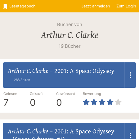
Lesetagebuch
Jetzt anmelden
Zum Login
Bücher von
Arthur C. Clarke
19 Bücher
Arthur C. Clarke
–
2001: A Space Odyssey
288 Seiten
Gelesen
Gekauft
Gewünscht
Bewertung
7
0
0
Arthur C. Clarke
–
2001: A Space Odyssey