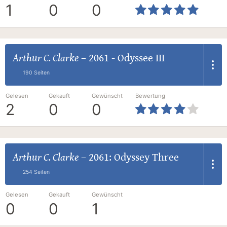
1
0
0
Arthur C. Clarke
–
2061 - Odyssee III
190 Seiten
Gelesen
Gekauft
Gewünscht
Bewertung
2
0
0
Arthur C. Clarke
–
2061: Odyssey Three
254 Seiten
Gelesen
Gekauft
Gewünscht
0
0
1