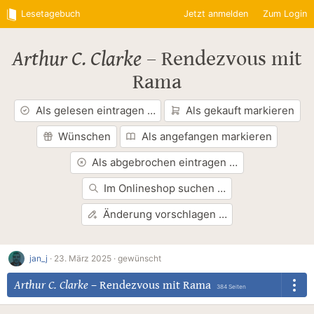
Lesetagebuch
Jetzt anmelden
Zum Login
Arthur C. Clarke
–
Rendezvous mit
Rama
Als gelesen eintragen …
Als gekauft markieren
Wünschen
Als angefangen markieren
Als abgebrochen eintragen …
Im Onlineshop suchen …
Änderung vorschlagen …
jan_j
·
23. März 2025 ·
gewünscht
Arthur C. Clarke
–
Rendezvous mit Rama
384 Seiten