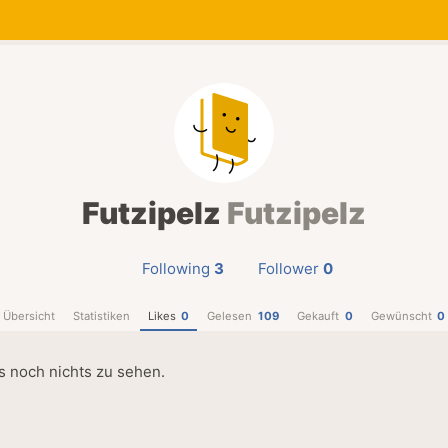
Futzipelz
Futzipelz
Following
3
Follower
0
Übersicht
Statistiken
Likes
0
Gelesen
109
Gekauft
0
Gewünscht
0
es noch nichts zu sehen.