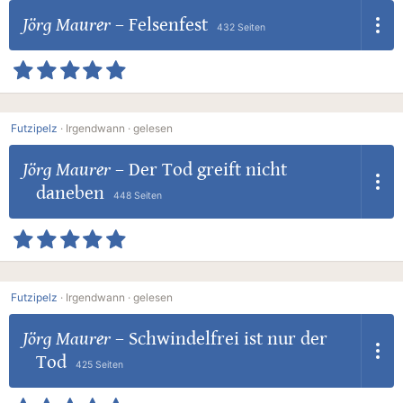
Jörg Maurer
–
Felsenfest
432 Seiten
Futzipelz
·
Irgendwann ·
gelesen
Jörg Maurer
–
Der Tod greift nicht
daneben
448 Seiten
Futzipelz
·
Irgendwann ·
gelesen
Jörg Maurer
–
Schwindelfrei ist nur der
Tod
425 Seiten