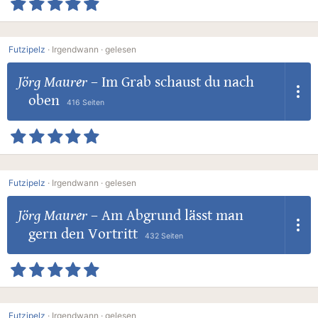
Futzipelz
·
Irgendwann ·
gelesen
Jörg Maurer
–
Im Grab schaust du nach
oben
416 Seiten
Futzipelz
·
Irgendwann ·
gelesen
Jörg Maurer
–
Am Abgrund lässt man
gern den Vortritt
432 Seiten
Futzipelz
·
Irgendwann ·
gelesen