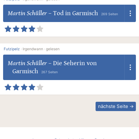
Martin Schüller
–
Tod in Garmisch
269 Seiten
Futzipelz
·
Irgendwann ·
gelesen
Martin Schüller
–
Die Seherin von
Garmisch
267 Seiten
nächste Seite →