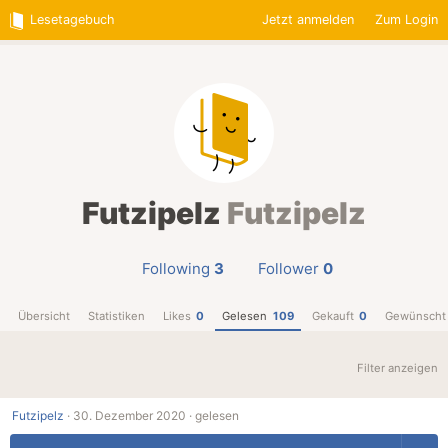
Lesetagebuch
Jetzt anmelden
Zum Login
Futzipelz
Futzipelz
Following
3
Follower
0
Übersicht
Statistiken
Likes
0
Gelesen
109
Gekauft
0
Gewünscht
Filter anzeigen
Futzipelz
·
30. Dezember 2020 ·
gelesen