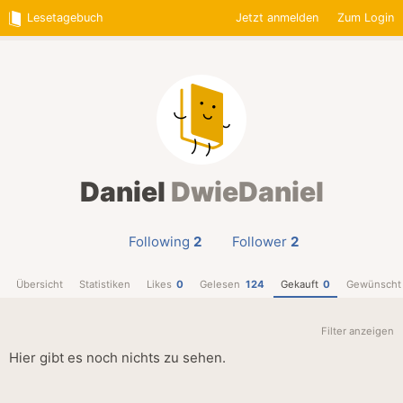
Lesetagebuch
Jetzt anmelden
Zum Login
Daniel
DwieDaniel
Following
2
Follower
2
Übersicht
Statistiken
Likes
0
Gelesen
124
Gekauft
0
Gewünscht
Filter anzeigen
Hier gibt es noch nichts zu sehen.