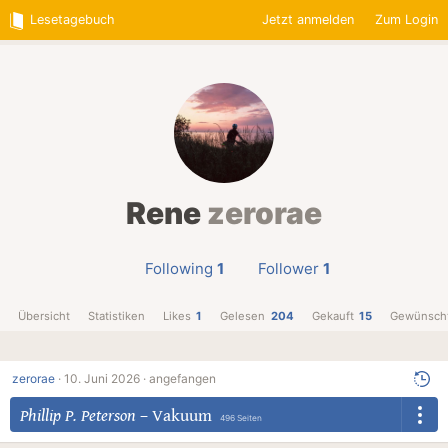
Lesetagebuch
Jetzt anmelden
Zum Login
Rene
zerorae
Following
1
Follower
1
Übersicht
Statistiken
Likes
1
Gelesen
204
Gekauft
15
Gewünsch
zerorae
·
10. Juni 2026 ·
angefangen
Phillip P. Peterson
–
Vakuum
496 Seiten