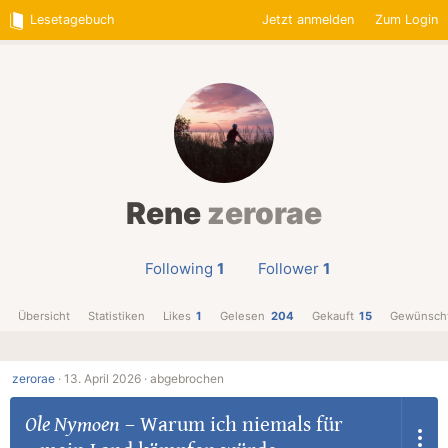
Lesetagebuch
Jetzt anmelden
Zum Login
Rene
zerorae
Following
1
Follower
1
Übersicht
Statistiken
Likes
1
Gelesen
204
Gekauft
15
Gewünsch
zerorae
·
13. April 2026 ·
abgebrochen
Ole Nymoen
–
Warum ich niemals für