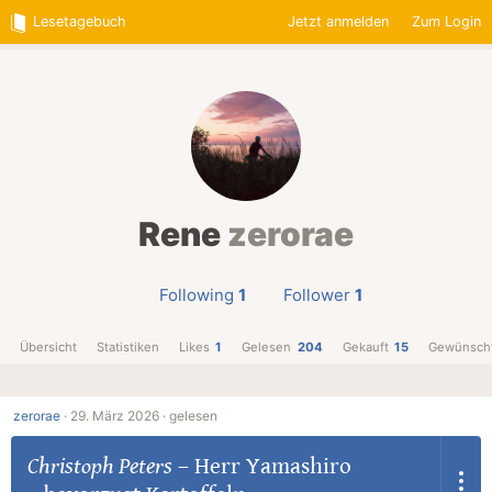
Lesetagebuch
Jetzt anmelden
Zum Login
Rene
zerorae
Following
1
Follower
1
Übersicht
Statistiken
Likes
1
Gelesen
204
Gekauft
15
Gewünsch
zerorae
·
29. März 2026 ·
gelesen
Christoph Peters
–
Herr Yamashiro