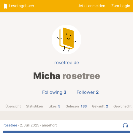
Lesetagebuch
Jetzt anmelden
Zum Login
rosetree.de
Micha
rosetree
Following
3
Follower
2
Übersicht
Statistiken
Likes
5
Gelesen
133
Gekauft
2
Gewünscht
rosetree
·
2. Juli 2025 ·
angehört