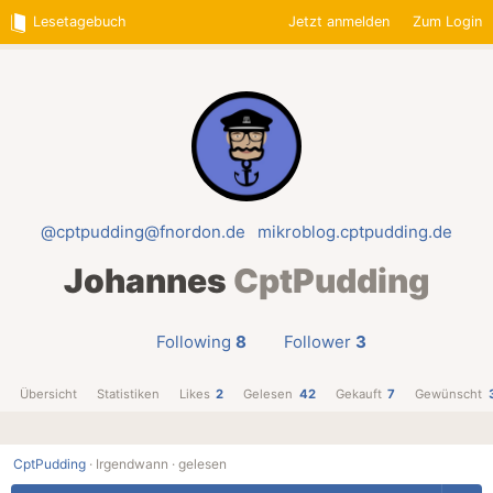
Lesetagebuch
Jetzt anmelden
Zum Login
@cptpudding@fnordon.de
mikroblog.cptpudding.de
Johannes
CptPudding
Following
8
Follower
3
Übersicht
Statistiken
Likes
2
Gelesen
42
Gekauft
7
Gewünscht
CptPudding
·
Irgendwann ·
gelesen