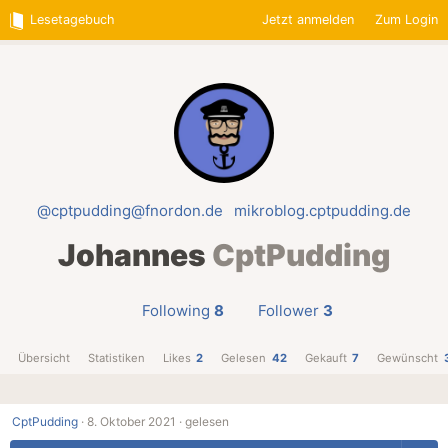
Lesetagebuch
Jetzt anmelden
Zum Login
@cptpudding@fnordon.de
mikroblog.cptpudding.de
Johannes
CptPudding
Following
8
Follower
3
Übersicht
Statistiken
Likes
2
Gelesen
42
Gekauft
7
Gewünscht
CptPudding
·
8. Oktober 2021 ·
gelesen