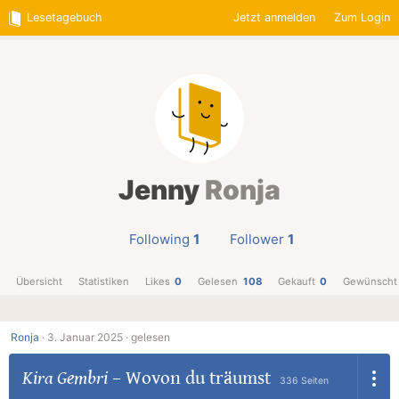
Lesetagebuch
Jetzt anmelden
Zum Login
Jenny
Ronja
Following
1
Follower
1
Übersicht
Statistiken
Likes
0
Gelesen
108
Gekauft
0
Gewünscht
Ronja
·
3. Januar 2025 ·
gelesen
Kira Gembri
–
Wovon du träumst
336 Seiten