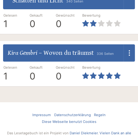
Schatten und Licht
340 Seiten
Gelesen
Gekauft
Gewünscht
Bewertung
1
0
0
Kira Gembri
–
Wovon du träumst
336 Seiten
Gelesen
Gekauft
Gewünscht
Bewertung
1
0
0
Impressum
Datenschutzerklärung
Regeln
Diese Webseite benutzt Cookies
Das Lesetagebuch ist ein Projekt von
Daniel Diekmeier
.
Vielen Dank an alle