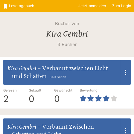
Lesetagebuch
Jetzt anmelden
Zum Login
Bücher von
Kira Gembri
3 Bücher
Kira Gembri
–
Verbannt zwischen Licht
und Schatten
340 Seiten
Gelesen
Gekauft
Gewünscht
Bewertung
2
0
0
Kira Gembri
–
Verbannt Zwischen