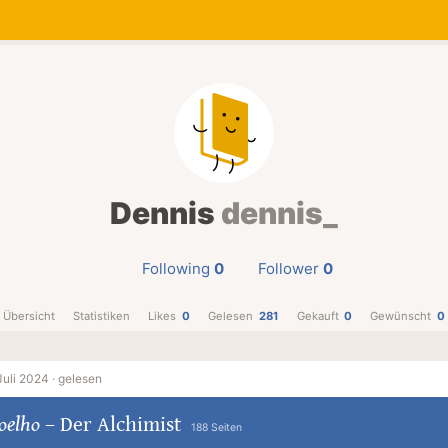
Dennis
dennis_
Following
0
Follower
0
Übersicht
Statistiken
Likes
0
Gelesen
281
Gekauft
0
Gewünscht
0
Juli 2024 ·
gelesen
oelho
–
Der Alchimist
188 Seiten