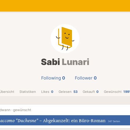
Sabi
Lunari
Following
0
Follower
0
Übersicht
Statistiken
Likes
0
Gelesen
53
Gekauft
0
Gewünscht
199
dwann ·
gewünscht
 Baccomo "Duchesne"
–
Abgekanzelt: ein Büro-Roman
347 Seiten