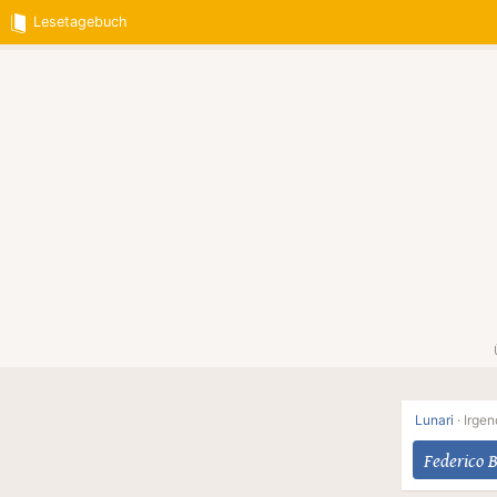
Lesetagebuch
Lunari
·
Irgen
Federico