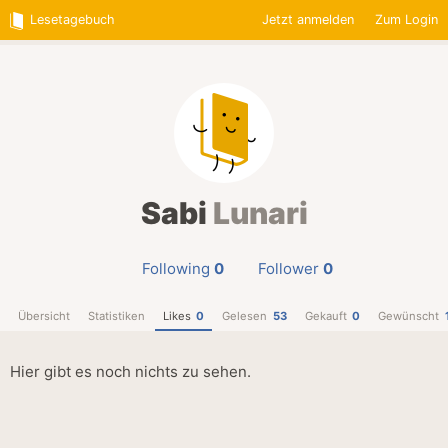
Lesetagebuch
Jetzt anmelden
Zum Login
Sabi
Lunari
Following
0
Follower
0
Übersicht
Statistiken
Likes
0
Gelesen
53
Gekauft
0
Gewünscht
Hier gibt es noch nichts zu sehen.