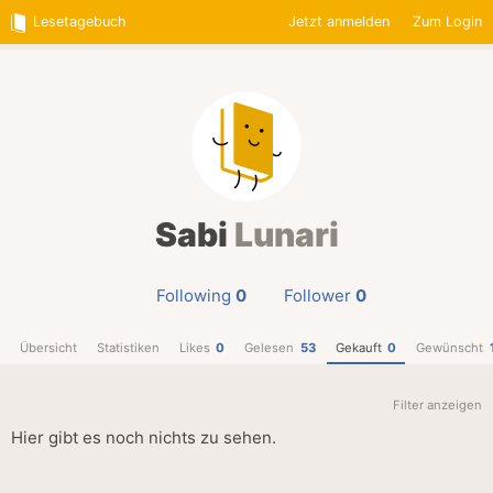
Lesetagebuch
Jetzt anmelden
Zum Login
Sabi
Lunari
Following
0
Follower
0
Übersicht
Statistiken
Likes
0
Gelesen
53
Gekauft
0
Gewünscht
Filter anzeigen
Hier gibt es noch nichts zu sehen.