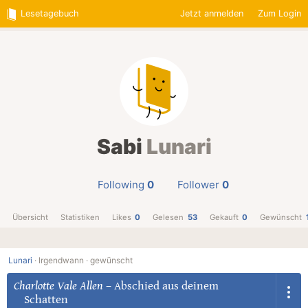
Lesetagebuch
Jetzt anmelden
Zum Login
Sabi
Lunari
Following
0
Follower
0
Übersicht
Statistiken
Likes
0
Gelesen
53
Gekauft
0
Gewünscht
Lunari
·
Irgendwann ·
gewünscht
Charlotte Vale Allen
–
Abschied aus deinem
Schatten