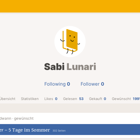
Sabi
Lunari
Following
0
Follower
0
Übersicht
Statistiken
Likes
0
Gelesen
53
Gekauft
0
Gewünscht
199
dwann ·
gewünscht
er
–
5 Tage im Sommer
302 Seiten