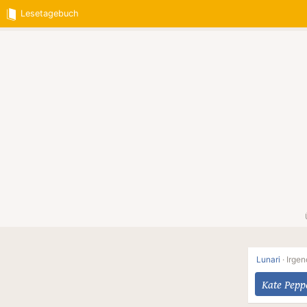
Lesetagebuch
Lunari
·
Irgen
Kate Pepp