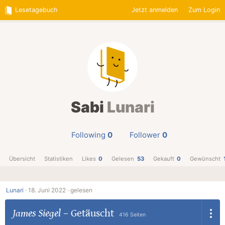
Lesetagebuch
Jetzt anmelden
Zum Login
Sabi
Lunari
Following
0
Follower
0
Übersicht
Statistiken
Likes
0
Gelesen
53
Gekauft
0
Gewünscht
Lunari
·
18. Juni 2022 ·
gelesen
James Siegel
–
Getäuscht
416 Seiten