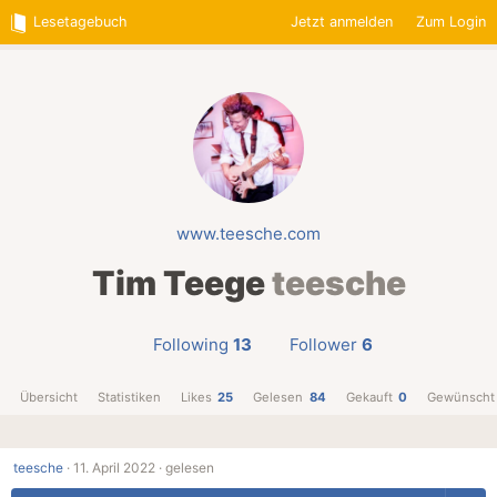
Lesetagebuch
Jetzt anmelden
Zum Login
www.teesche.com
Tim Teege
teesche
Following
13
Follower
6
Übersicht
Statistiken
Likes
25
Gelesen
84
Gekauft
0
Gewünscht
teesche
·
11. April 2022 ·
gelesen