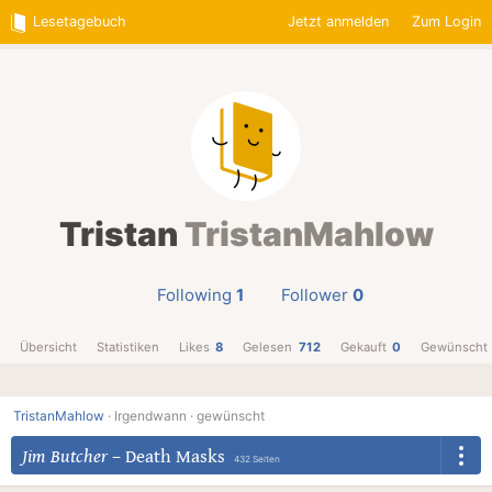
Lesetagebuch
Jetzt anmelden
Zum Login
Tristan
TristanMahlow
Following
1
Follower
0
Übersicht
Statistiken
Likes
8
Gelesen
712
Gekauft
0
Gewünscht
TristanMahlow
·
Irgendwann ·
gewünscht
Jim Butcher
–
Death Masks
432 Seiten