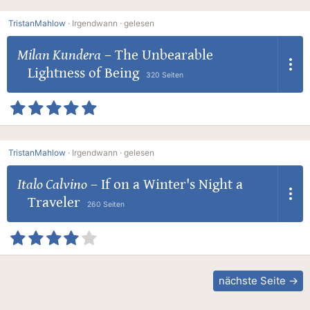
TristanMahlow
·
Irgendwann ·
gelesen
Milan Kundera
–
The Unbearable
Lightness of Being
320 Seiten
TristanMahlow
·
Irgendwann ·
gelesen
Italo Calvino
–
If on a Winter's Night a
Traveler
260 Seiten
nächste Seite →