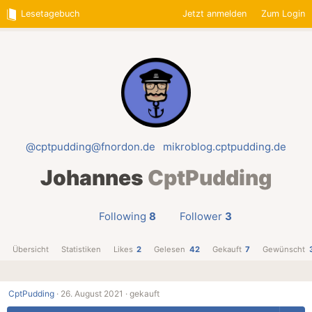
Lesetagebuch
Jetzt anmelden
Zum Login
@cptpudding@fnordon.de
mikroblog.cptpudding.de
Johannes
CptPudding
Following
8
Follower
3
Übersicht
Statistiken
Likes
2
Gelesen
42
Gekauft
7
Gewünscht
CptPudding
·
26. August 2021 ·
gekauft