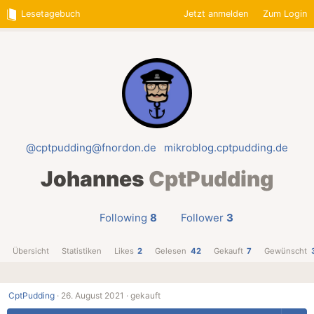
Lesetagebuch
Jetzt anmelden
Zum Login
@cptpudding@fnordon.de
mikroblog.cptpudding.de
Johannes
CptPudding
Following
8
Follower
3
Übersicht
Statistiken
Likes
2
Gelesen
42
Gekauft
7
Gewünscht
CptPudding
·
26. August 2021 ·
gekauft