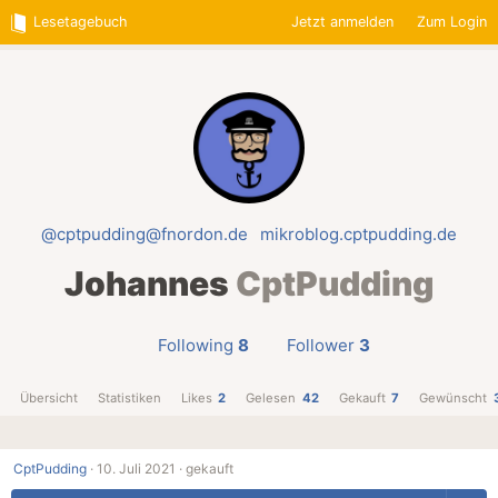
Lesetagebuch
Jetzt anmelden
Zum Login
@cptpudding@fnordon.de
mikroblog.cptpudding.de
Johannes
CptPudding
Following
8
Follower
3
Übersicht
Statistiken
Likes
2
Gelesen
42
Gekauft
7
Gewünscht
CptPudding
·
10. Juli 2021 ·
gekauft