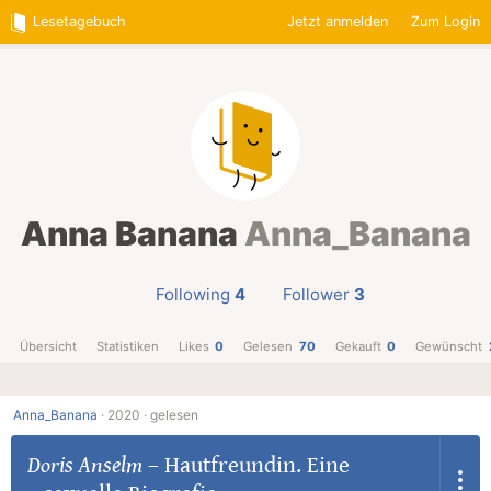
Lesetagebuch
Jetzt anmelden
Zum Login
Anna Banana
Anna_Banana
Following
4
Follower
3
Übersicht
Statistiken
Likes
0
Gelesen
70
Gekauft
0
Gewünscht
Anna_Banana
·
2020 ·
gelesen
Doris Anselm
–
Hautfreundin. Eine