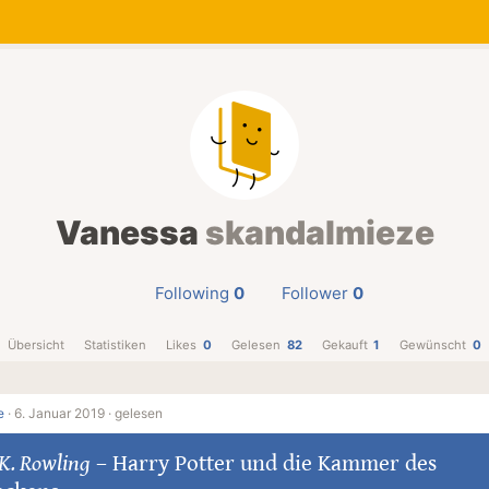
Vanessa
skandalmieze
Following
0
Follower
0
Übersicht
Statistiken
Likes
0
Gelesen
82
Gekauft
1
Gewünscht
0
e
·
6. Januar 2019 ·
gelesen
K. Rowling
–
Harry Potter und die Kammer des