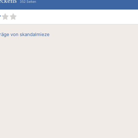
eckens
352 Seiten
träge von skandalmieze