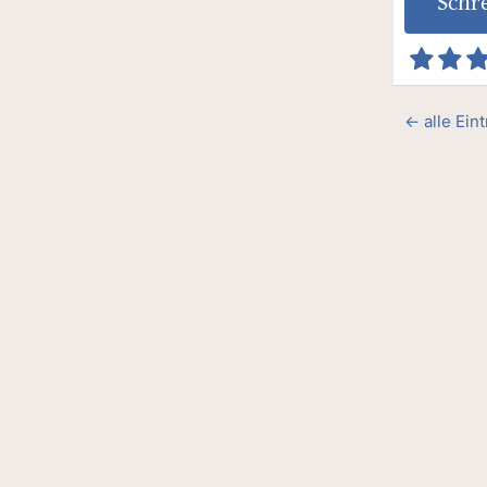
Schr
← alle Ein