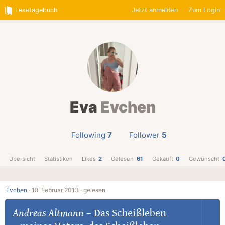
Lesetagebuch
Jetzt anmelden
Zum Login
Eva
Evchen
Following
7
Follower
5
Übersicht
Statistiken
Likes
2
Gelesen
61
Gekauft
0
Gewünscht
Evchen
·
18. Februar 2013 ·
gelesen
Andreas Altmann
–
Das Scheißleben