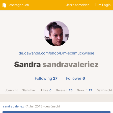
Lesetagebuch
Jetzt anmelden
Zum Login
de.dawanda.com/shop/DIY-schmuckwiese
Sandra
sandravaleriez
Following
27
Follower
6
Übersicht
Statistiken
Likes
0
Gelesen
26
Gekauft
12
Gewünscht
sandravaleriez
·
7. Juli 2015 ·
gewünscht