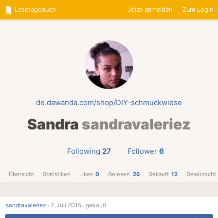
Lesetagebuch
Jetzt anmelden
Zum Login
de.dawanda.com/shop/DIY-schmuckwiese
Sandra
sandravaleriez
Following
27
Follower
6
Übersicht
Statistiken
Likes
0
Gelesen
26
Gekauft
12
Gewünscht
sandravaleriez
·
7. Juli 2015 ·
gekauft